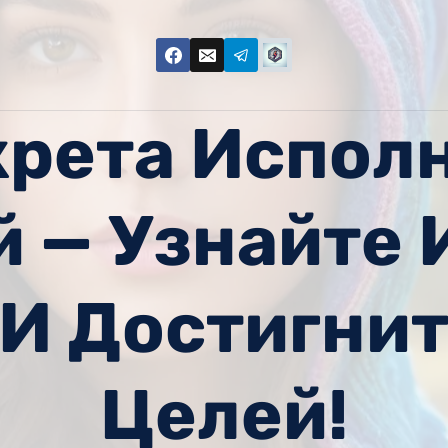
крета Испол
 — Узнайте 
 И Достигнит
Целей!