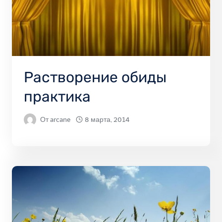
Растворение обиды
практика
От
arcane
8 марта, 2014