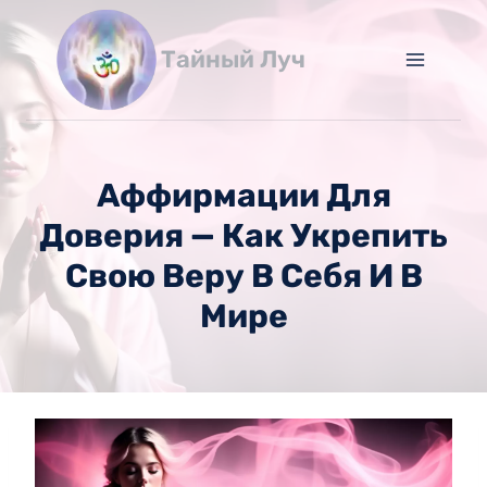
Перейти
к
Тайный Луч
содержимому
Аффирмации Для
Доверия — Как Укрепить
Свою Веру В Себя И В
Мире