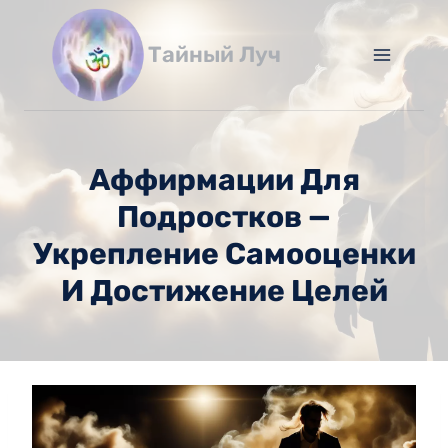
Перейти
к
Тайный Луч
содержимому
Аффирмации Для
Подростков —
Укрепление Самооценки
И Достижение Целей