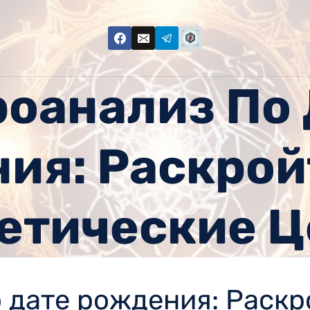
оанализ По
ия: Раскрой
етические 
 дате рождения: Раскр