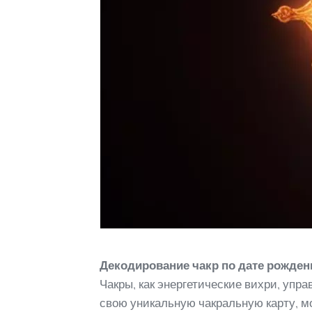
Декодирование чакр по дате рожден
Чакры, как энергетические вихри, у
свою уникальную чакральную карту, м