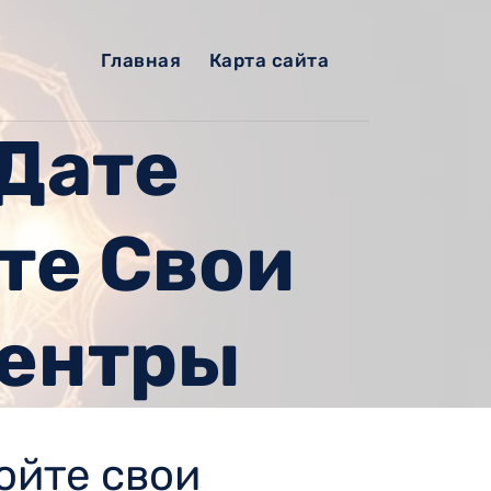
Главная
Карта сайта
 Дате
те Свои
Центры
ойте свои