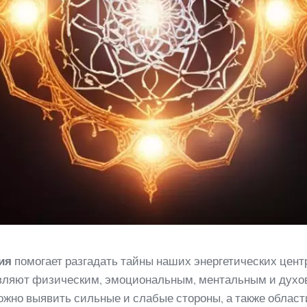
ия
помогает разгадать тайны наших энергетических цент
правляют физическим, эмоциональным, ментальным и ду
ожно выявить сильные и слабые стороны, а также област