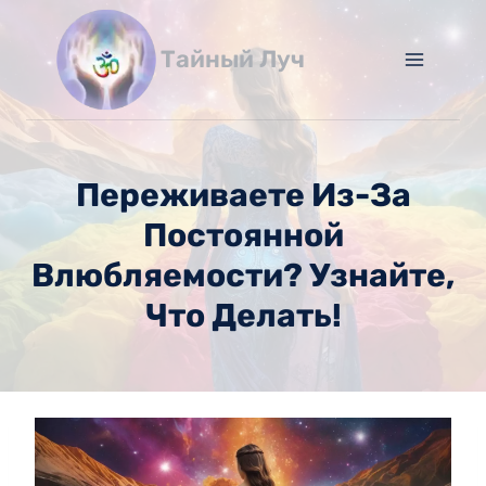
Перейти
к
Тайный Луч
содержимому
Переживаете Из-За
Постоянной
Влюбляемости? Узнайте,
Что Делать!