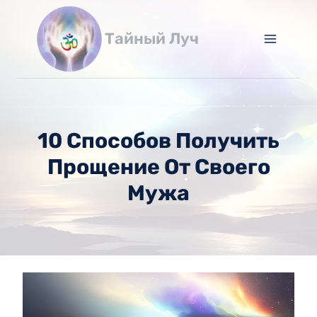
Перейти
к
Тайный Луч
содержимому
10 Способов Получить
Прощение От Своего
Мужа