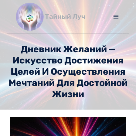
Перейти
к
Тайный Луч
содержимому
Дневник Желаний —
Искусство Достижения
Целей И Осуществления
Мечтаний Для Достойной
Жизни