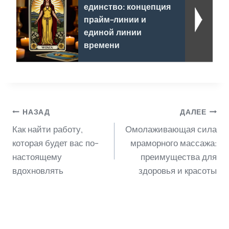
единство: концепция
прайм-линии и
единой линии
времени
Навигация
НАЗАД
ДАЛЕЕ
Как найти работу,
Омолаживающая сила
по
которая будет вас по-
мраморного массажа:
настоящему
преимущества для
вдохновлять
здоровья и красоты
записям