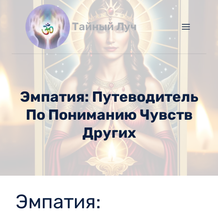
Перейти
к
Тайный Луч
содержимому
Эмпатия: Путеводитель
По Пониманию Чувств
Других
Эмпатия: