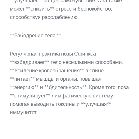
**улучшает** общее самочувствие. Она также
может **снизить** стресс и беспокойство,
способствуя расслаблению.
**Взбодрение тела:**
Регулярная практика позы Сфинкса
**взбадривает** тело несколькими способами.
**Усиление кровообращения** в спине
**питает** мышцы и органы, повышая
**энергию** и **бдительность**. Кроме того, поза
**стимулирует** лимфатическую систему,
помогая выводить токсины и **улучшая**
иммунитет.