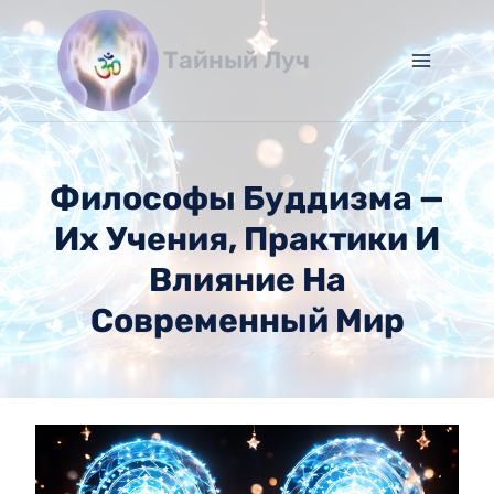
Перейти
к
Тайный Луч
содержимому
Философы Буддизма —
Их Учения, Практики И
Влияние На
Современный Мир