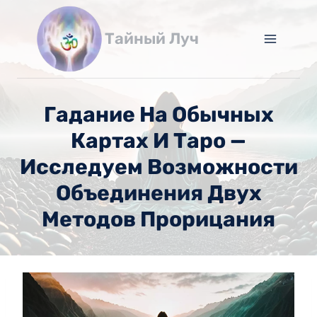
Перейти
к
Тайный Луч
содержимому
Гадание На Обычных
Картах И Таро —
Исследуем Возможности
Объединения Двух
Методов Прорицания