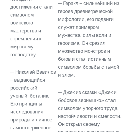
— Геракл – сильнейший из
достижения стали
героев древнегреческой
символом
мифологии, его подвиги
воинского
служат примером
мастерства и
мужества, силы воли и
стремления к
героизма. Он сразил
мировому
множество монстров и
господству.
богов и стал истинным
символом борьбы с тьмой
— Николай Вавилов
и злом.
– выдающийся
российский
— Джек из сказки «Джек и
ученый-ботаник.
бобовое зернышко» стал
Его принципы
символом упорного труда,
исследования
настойчивости и смелости.
природы и личное
Он открыл своему
самоотверженное
поколению ключ к счастью