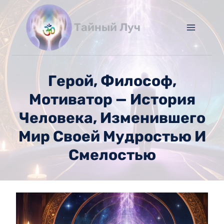
Перейти
к
Тайный Луч
содержимому
Герой, Философ,
Мотиватор — История
Человека, Изменившего
Мир Своей Мудростью И
Смелостью