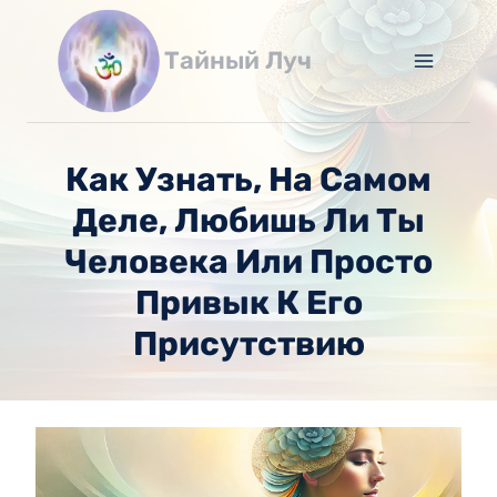
Перейти
к
Тайный Луч
содержимому
Как Узнать, На Самом
Деле, Любишь Ли Ты
Человека Или Просто
Привык К Его
Присутствию