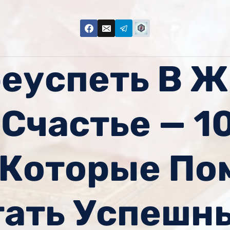
реуспеть В Ж
 Счастье — 1
 Которые По
тать Успешн