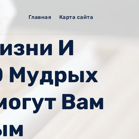
Главная
Карта сайта
изни И
0 Мудрых
могут Вам
ым