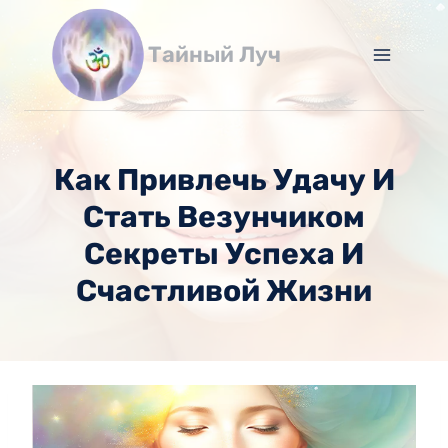
Перейти
к
Тайный Луч
содержимому
Как Привлечь Удачу И
Стать Везунчиком
Секреты Успеха И
Счастливой Жизни