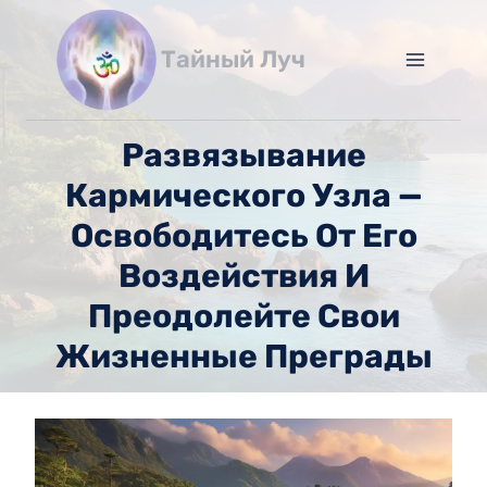
Перейти
к
Тайный Луч
содержимому
Развязывание
Кармического Узла —
Освободитесь От Его
Воздействия И
Преодолейте Свои
Жизненные Преграды