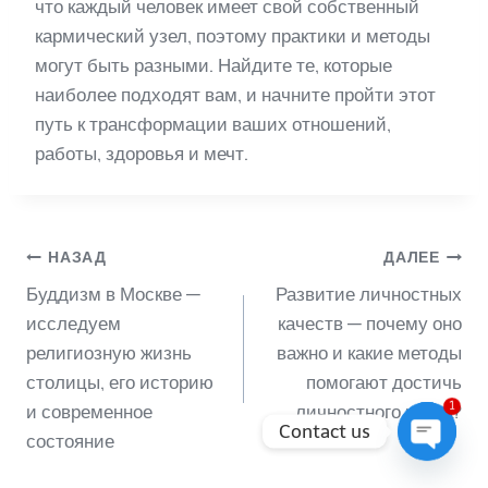
что каждый человек имеет свой собственный
кармический узел, поэтому практики и методы
могут быть разными. Найдите те, которые
наиболее подходят вам, и начните пройти этот
путь к трансформации ваших отношений,
работы, здоровья и мечт.
Навигация
НАЗАД
ДАЛЕЕ
Буддизм в Москве —
Развитие личностных
по
исследуем
качеств — почему оно
религиозную жизнь
важно и какие методы
столицы, его историю
помогают достичь
записям
1
и современное
личностного роста?
Contact us
состояние
Open