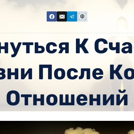
нуться К Сч
ни После К
Отношений