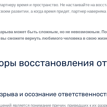
артнеру время и пространство. Не настаивайте на восс
своем развитии, а когда время придет, партнер наверняка
азрыва может быть сложным, но не невозможным. Пос
, вы сможете вернуть любимого человека в свою жизн
оры восстановления о
азрыва и осознание ответственност
ений является понимание причин, приведших к их разры