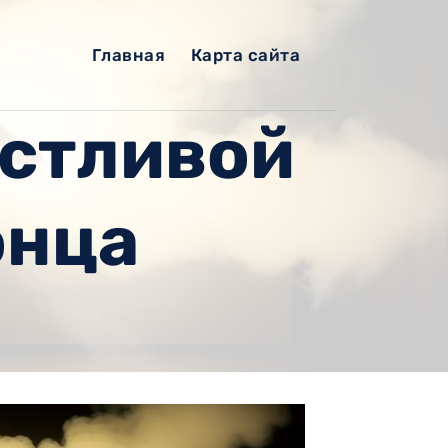
Главная
Карта сайта
астливой
онца