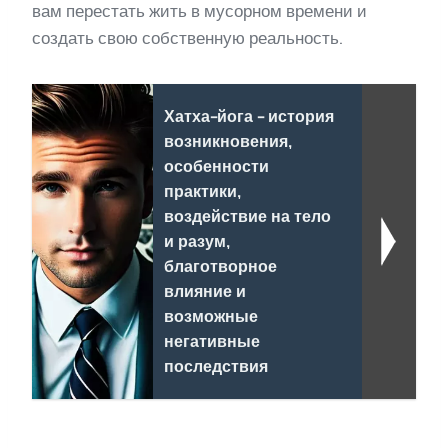
вам перестать жить в мусорном времени и
создать свою собственную реальность.
Хатха-йога - история
возникновения,
особенности
практики,
воздействие на тело
и разум,
благотворное
влияние и
возможные
негативные
последствия