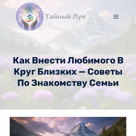
Перейти
к
Тайный Луч
содержимому
Как Внести Любимого В
Круг Близких — Советы
По Знакомству Семьи