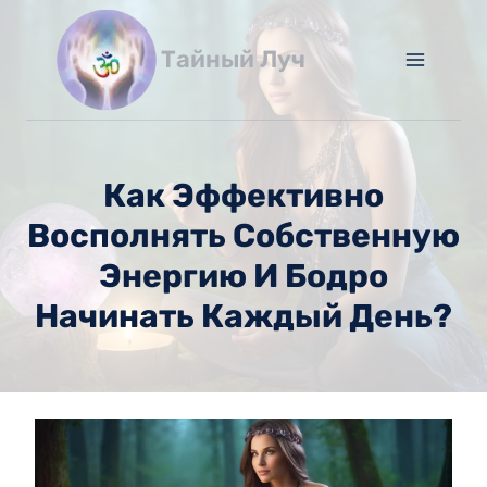
Перейти
к
Тайный Луч
содержимому
Как Эффективно
Восполнять Собственную
Энергию И Бодро
Начинать Каждый День?