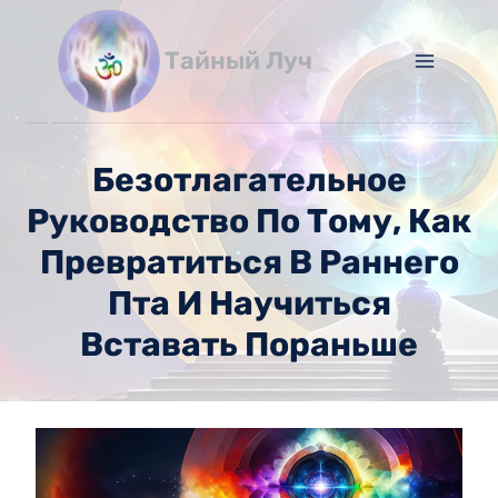
Перейти
к
Тайный Луч
содержимому
Безотлагательное
Руководство По Тому, Как
Превратиться В Раннего
Пта И Научиться
Вставать Пораньше