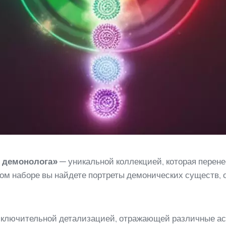
 демонолога»
— уникальной коллекцией, которая перен
ном наборе вы найдете портреты демонических существ,
исключительной детализацией, отражающей различные ас