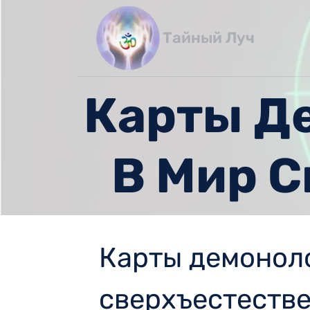
Перейти
к
Тайный Луч
содержимому
Карты Де
В Мир С
Карты демоноло
сверхъестеств