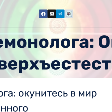
монолога: 
верхъестес
га: окунитесь в мир
енного