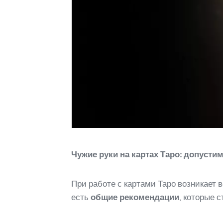
Чужие руки на картах Таро: допустим
При работе с картами Таро возникает 
есть
общие рекомендации
, которые 