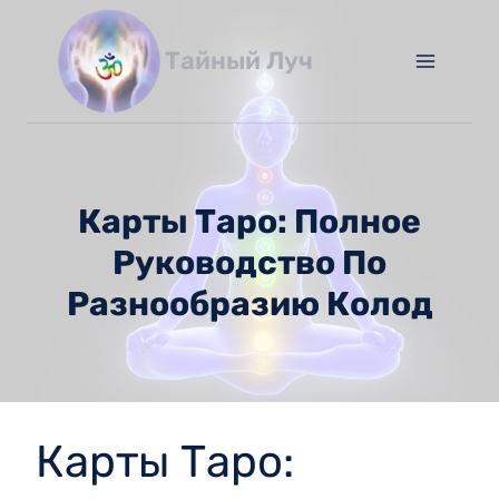
Перейти
к
Тайный Луч
содержимому
Карты Таро: Полное
Руководство По
Разнообразию Колод
Карты Таро: