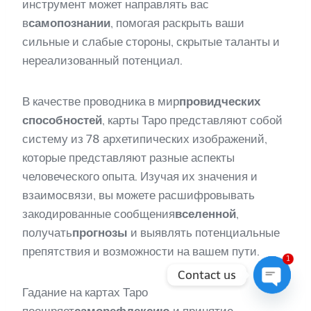
инструмент может направлять вас
в
самопознании
, помогая раскрыть ваши
сильные и слабые стороны, скрытые таланты и
нереализованный потенциал.
В качестве проводника в мир
провидческих
способностей
, карты Таро представляют собой
систему из 78 архетипических изображений,
которые представляют разные аспекты
человеческого опыта. Изучая их значения и
взаимосвязи, вы можете расшифровывать
закодированные сообщения
вселенной
,
получать
прогнозы
и выявлять потенциальные
препятствия и возможности на вашем пути.
1
Contact us
Гадание на картах Таро
Open