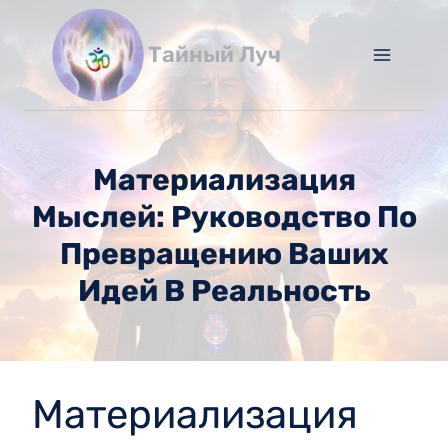
Перейти
к
Тайный Луч
содержимому
Материализация
Мыслей: Руководство По
Превращению Ваших
Идей В Реальность
Материализация