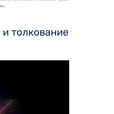
я».
 и толкование