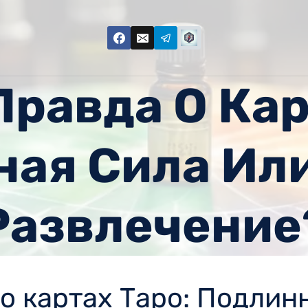
равда О Кар
ая Сила Ил
Развлечение
о картах Таро: Подлин