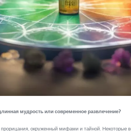
одлинная мудрость или современное развлечение?
 прорицания, окруженный мифами и тайной. Некоторые ве