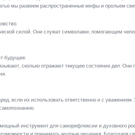
статье мы развеем распространенные мифы и прольем свет
овство.
ческой силой. Они служат символами, помогающим челов
т будущее.
азывают, сколько отражают текущее состояние дел. Они 
ия.
ред, если их использовать ответственно и с уважением. 
 самопознанию.
о мощный инструмент для саморефлексии и духовного ро
возможности и принимать мудрые решения. Благодаря с