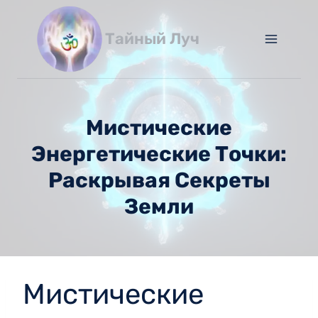
Перейти
к
Тайный Луч
содержимому
Мистические
Энергетические Точки:
Раскрывая Секреты
Земли
Мистические