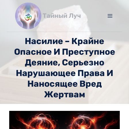
Перейти
к
Тайный Луч
содержимому
Насилие – Крайне
Опасное И Преступное
Деяние, Серьезно
Нарушающее Права И
Наносящее Вред
Жертвам