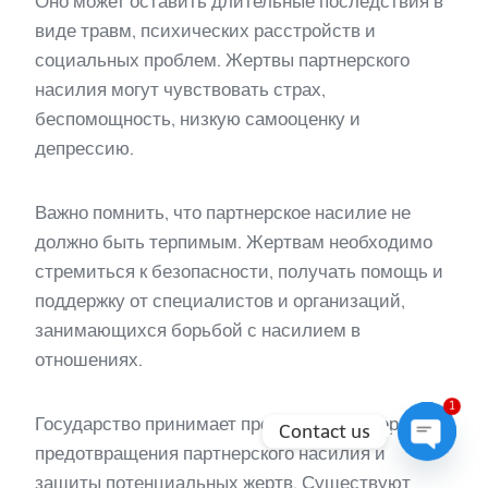
Оно может оставить длительные последствия в
виде травм, психических расстройств и
социальных проблем. Жертвы партнерского
насилия могут чувствовать страх,
беспомощность, низкую самооценку и
депрессию.
Важно помнить, что партнерское насилие не
должно быть терпимым. Жертвам необходимо
стремиться к безопасности, получать помощь и
поддержку от специалистов и организаций,
занимающихся борьбой с насилием в
отношениях.
1
Государство принимает превентивные меры для
Contact us
предотвращения партнерского насилия и
Open
защиты потенциальных жертв. Существуют