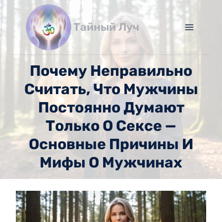
Перейти
к
Тайный Луч
содержимому
Почему Неправильно
Считать, Что Мужчины
Постоянно Думают
Только О Сексе —
Основные Причины И
Мифы О Мужчинах