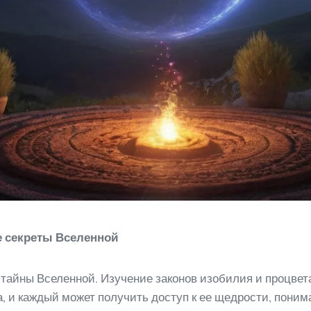
е секреты Вселенной
 тайны Вселенной. Изучение законов изобилия и процве
, и каждый может получить доступ к ее щедрости, поним