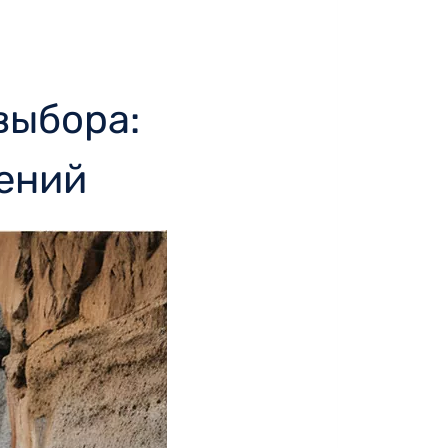
выбора:
ений