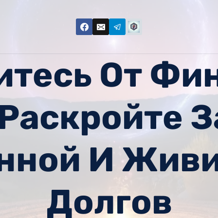
итесь От Фи
 Раскройте 
нной И Живи
Долгов