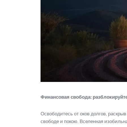
Финансовая свобода: разблокируйт
Освободитесь от оков долгов, раскрыв
свободе и покою. Вселенная изобильна