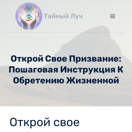
Перейти
к
Тайный Луч
содержимому
Открой Свое Призвание:
Пошаговая Инструкция К
Обретению Жизненной
Открой свое