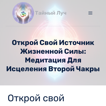
Перейти
к
Тайный Луч
содержимому
Открой Свой Источник
Жизненной Силы:
Медитация Для
Исцеления Второй Чакры
Открой свой