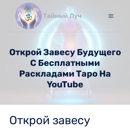
Перейти
к
Тайный Луч
содержимому
Открой Завесу Будущего
С Бесплатными
Раскладами Таро На
YouTube
Открой завесу