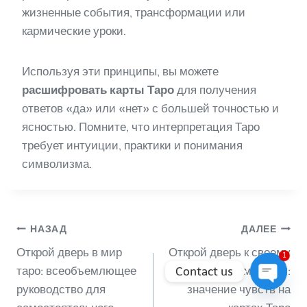
жизненные события, трансформации или
кармические уроки.
Используя эти принципы, вы можете
расшифровать карты Таро
для получения
ответов «да» или «нет» с большей точностью и
ясностью. Помните, что интерпретация Таро
требует интуиции, практики и понимания
символизма.
Навигация
НАЗАД
ДАЛЕЕ
Открой дверь в мир
Открой дверь к своему
1
по
таро: всеобъемлющее
внутреннему миру:
Contact us
руководство для
значение чувств на
Open