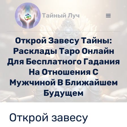
Перейти
к
Тайный Луч
содержимому
Открой Завесу Тайны:
Расклады Таро Онлайн
Для Бесплатного Гадания
На Отношения С
Мужчиной В Ближайшем
Будущем
Открой завесу