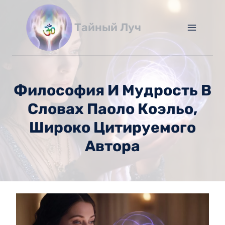
Перейти
к
Тайный Луч
содержимому
Философия И Мудрость В
Словах Паоло Коэльо,
Широко Цитируемого
Автора