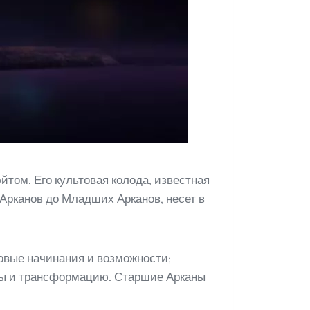
том. Его культовая колода, известная
 Арканов до Младших Арканов, несет в
овые начинания и возможности;
ены и трансформацию. Старшие Арканы