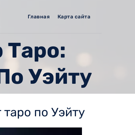
Главная
Карта сайта
 Таро:
По Уэйту
 таро по Уэйту