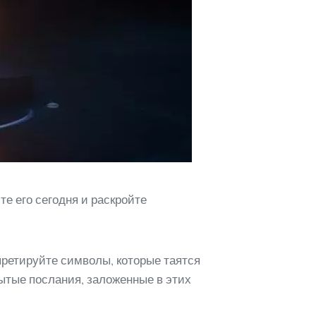
е его сегодня и раскройте
претируйте символы, которые таятся
ытые послания, заложенные в этих