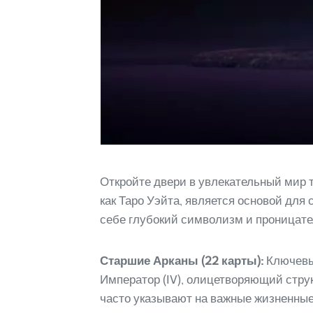
Откройте двери в увлекательный мир 
как Таро Уэйта, является основой для
себе глубокий символизм и проницате
Старшие Арканы (22 карты):
Ключевые
Император (IV), олицетворяющий стру
часто указывают на важные жизненные