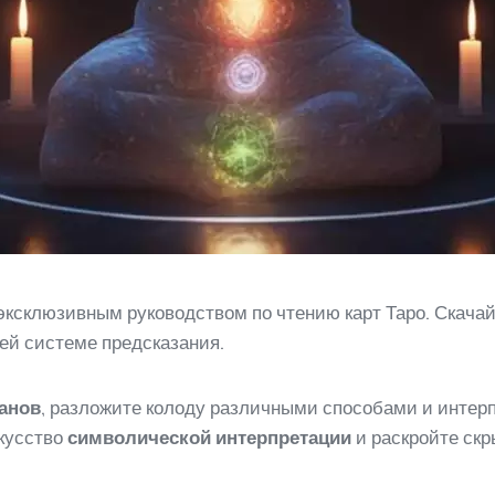
ксклюзивным руководством по чтению карт Таро. Скачайт
ей системе предсказания.
анов
, разложите колоду различными способами и интер
скусство
символической интерпретации
и раскройте скр