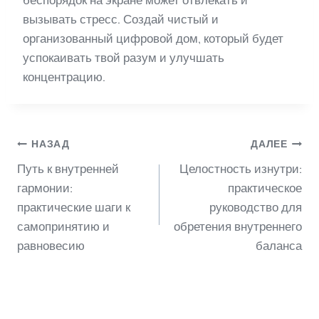
вызывать стресс. Создай чистый и
организованный цифровой дом, который будет
успокаивать твой разум и улучшать
концентрацию.
Навигация
НАЗАД
ДАЛЕЕ
Путь к внутренней
Целостность изнутри:
по
гармонии:
практическое
практические шаги к
руководство для
самопринятию и
обретения внутреннего
записям
равновесию
баланса