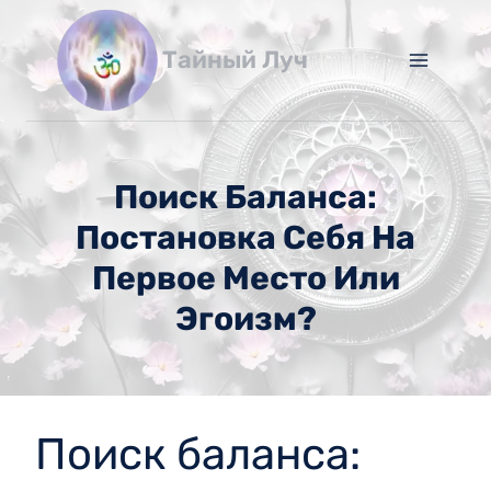
Перейти
к
Тайный Луч
содержимому
Поиск Баланса:
Постановка Себя На
Первое Место Или
Эгоизм?
Поиск баланса: