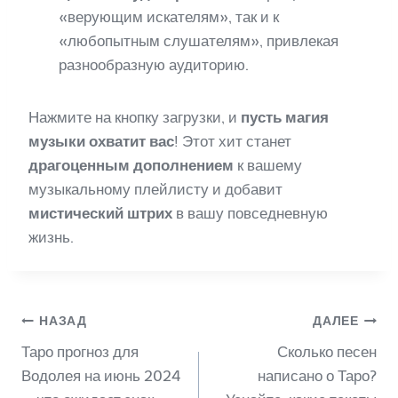
«верующим искателям», так и к
«любопытным слушателям», привлекая
разнообразную аудиторию.
Нажмите на кнопку загрузки, и
пусть магия
музыки охватит вас
! Этот хит станет
драгоценным дополнением
к вашему
музыкальному плейлисту и добавит
мистический штрих
в вашу повседневную
жизнь.
Навигация
НАЗАД
ДАЛЕЕ
Таро прогноз для
Сколько песен
по
Водолея на июнь 2024
написано о Таро?