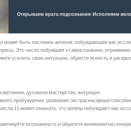
Открываем врата подсознания: Исполняем жел
это может быть послание ангелов, побуждающее вас исс
опросы. Это число побуждает к самосознанию, отражени
ожете усилить свою интуицию, обрести ясность и раскры
светление, духовное мастерство, интуиция.
овного пробуждения, развивает экстрасенсорные способн
исла 11 может означать, что ангелы побуждают вас исс
актикуйте осознанность и обратите внимание на синхро