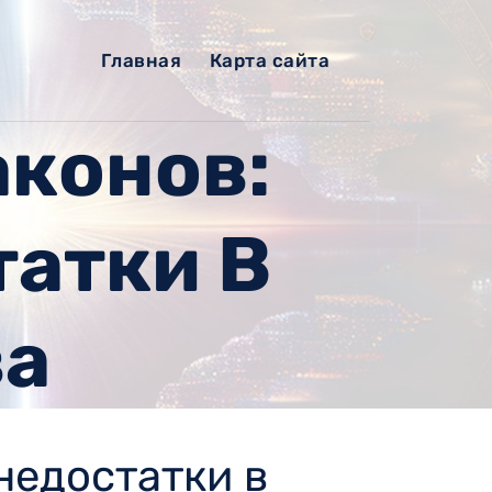
Главная
Карта сайта
аконов:
татки В
ва
недостатки в