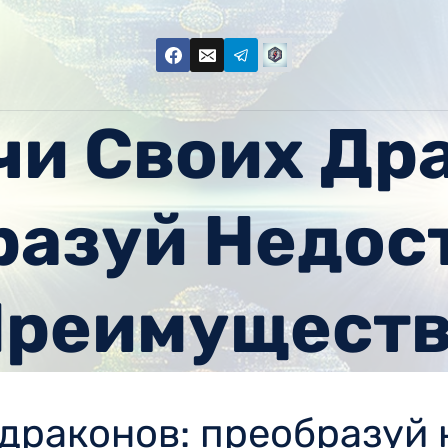
и Своих Др
азуй Недос
реимущест
драконов: преобразуй 