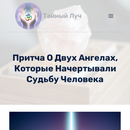
Перейти
к
Тайный Луч
содержимому
Притча О Двух Ангелах,
Которые Начертывали
Судьбу Человека