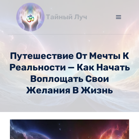
Перейти
к
Тайный Луч
содержимому
Путешествие От Мечты К
Реальности — Как Начать
Воплощать Свои
Желания В Жизнь