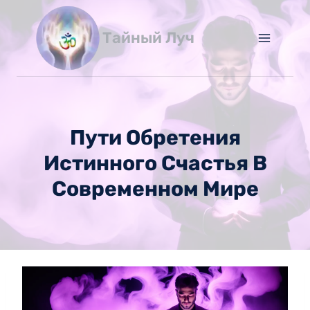
Перейти
к
Тайный Луч
содержимому
Пути Обретения
Истинного Счастья В
Современном Мире