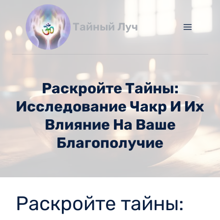
Перейти
к
Тайный Луч
содержимому
Раскройте Тайны:
Исследование Чакр И Их
Влияние На Ваше
Благополучие
Раскройте тайны: