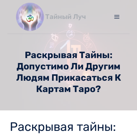
Перейти
к
Тайный Луч
содержимому
Раскрывая Тайны:
Допустимо Ли Другим
Людям Прикасаться К
Картам Таро?
Раскрывая тайны: