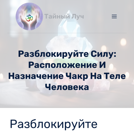
Перейти
к
Тайный Луч
содержимому
Разблокируйте Силу:
Расположение И
Назначение Чакр На Теле
Человека
Разблокируйте