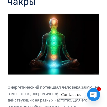
чакры
Энергетический потенциал человека
заключен
1
в его чакрах, энергетических центрах,
Contact us
действующих на разных частотах. Для его
Open
раскрытия необходимо рассчитать и