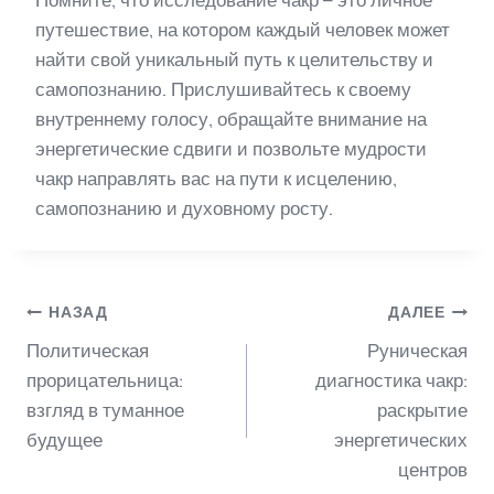
путешествие, на котором каждый человек может
найти свой уникальный путь к целительству и
самопознанию. Прислушивайтесь к своему
внутреннему голосу, обращайте внимание на
энергетические сдвиги и позвольте мудрости
чакр направлять вас на пути к исцелению,
самопознанию и духовному росту.
Навигация
НАЗАД
ДАЛЕЕ
Политическая
Руническая
по
прорицательница:
диагностика чакр:
взгляд в туманное
раскрытие
будущее
энергетических
записям
центров