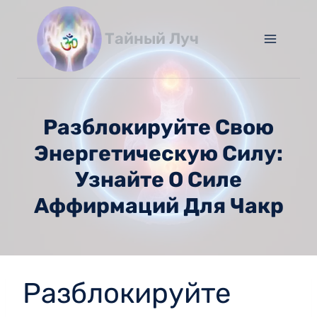
Перейти
к
Тайный Луч
содержимому
Разблокируйте Свою
Энергетическую Силу:
Узнайте О Силе
Аффирмаций Для Чакр
Разблокируйте