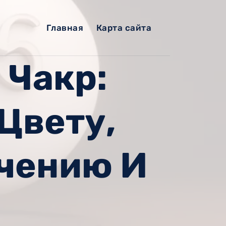
Главная
Карта сайта
 Чакр:
Цвету,
чению И