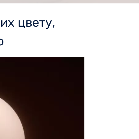
их цвету,
ю