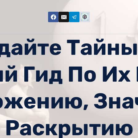
дайте Тайны
й Гид По Их 
ожению, Зна
Раскрытию