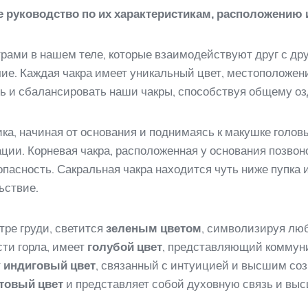
 руководство по их характеристикам, расположению
рами в нашем теле, которые взаимодействуют друг с дру
ие. Каждая чакра имеет уникальный цвет, местоположен
ть и сбалансировать наши чакры, способствуя общему о
ка, начиная от основания и поднимаясь к макушке голо
ции. Корневая чакра, расположенная у основания позвон
пасность. Сакральная чакра находится чуть ниже пупка 
ьствие.
тре груди, светится
зеленым цветом
, символизируя люб
сти горла, имеет
голубой цвет
, представляющий коммуни
т
индиговый цвет
, связанный с интуицией и высшим соз
товый цвет
и представляет собой духовную связь и выс