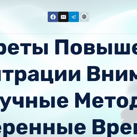
реты Повыш
трации Вни
учные Мето
еренные Вре