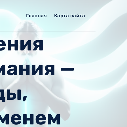
Главная
Карта сайта
ения
мания —
ды,
менем