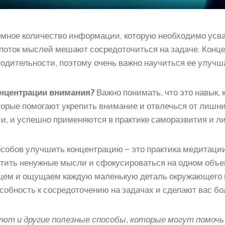
мное количество информации, которую необходимо усва
и поток мыслей мешают сосредоточиться на задаче. Кон
одительности, поэтому очень важно научиться ее улучш
онцентрации внимания?
Важно понимать, что это навык,
торые помогают укрепить внимание и отвлечься от лишн
и, и успешно применяются в практике саморазвития и ли
собов улучшить концентрацию – это практика медитации
тить ненужные мысли и сфокусироваться на одном объект
щем и ощущаем каждую маленькую деталь окружающего 
собность к сосредоточению на задачах и сделают вас б
уют и другие полезные способы, которые могут помоч