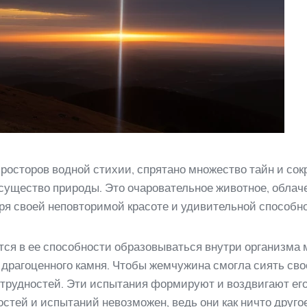
просторов водной стихии, спрятано множество тайн и со
 существо природы. Это очаровательное животное, облач
я своей неповторимой красоте и удивительной способно
я в ее способности образовываться внутри организма 
 драгоценного камня. Чтобы жемчужина смогла сиять св
 трудностей. Эти испытания формируют и воздвигают его
остей и испытаний невозможен, ведь они как ничто дру