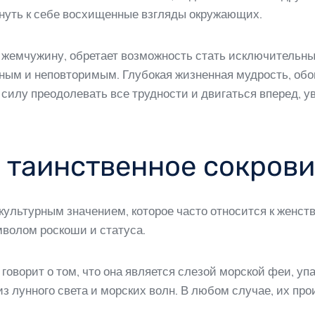
януть к себе восхищенные взгляды окружающих.
е жемчужину, обретает возможность стать исключительны
ьным и неповторимым. Глубокая жизненная мудрость, об
силу преодолевать все трудности и двигаться вперед, у
 таинственное сокрови
ультурным значением, которое часто относится к женств
мволом роскоши и статуса.
говорит о том, что она является слезой морской феи, уп
 из лунного света и морских волн. В любом случае, их пр