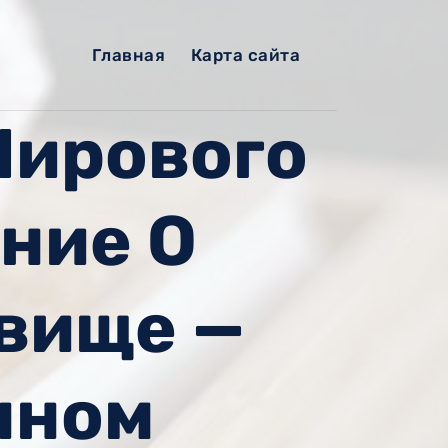
Главная
Карта сайта
Мирового
ние О
вище —
нном