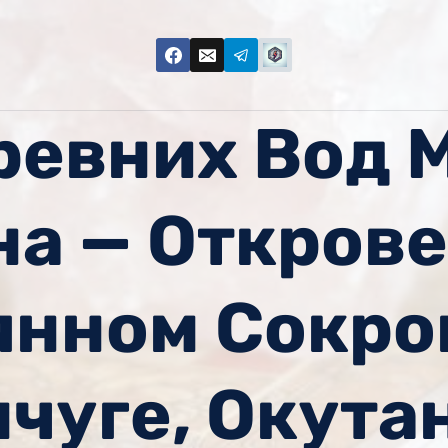
ревних Вод 
на — Открове
янном Сокро
чуге, Окута