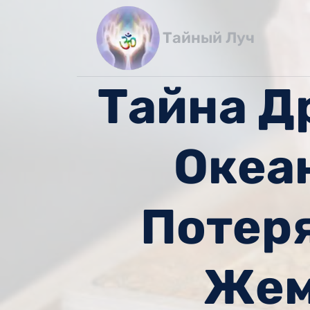
Перейти
к
Тайный Луч
содержимому
Тайна Д
Океа
Потер
Жем