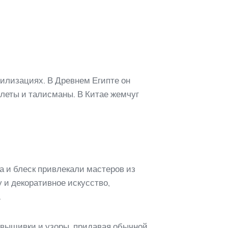
илизациях. В Древнем Египте он
улеты и талисманы. В Китае жемчуг
а и блеск привлекали мастеров из
 и декоративное искусство,
.
 вышивки и узоры, придавая обычной