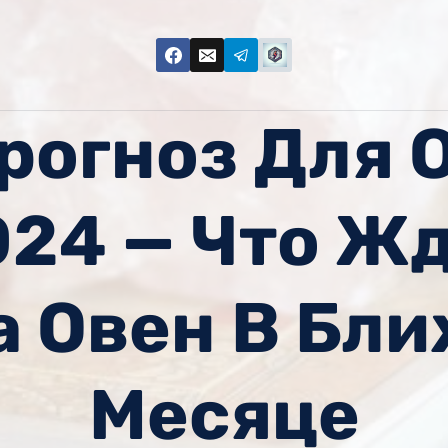
рогноз Для 
024 — Что Жд
а Овен В Бл
Месяце