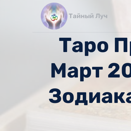
Перейти
к
Тайный Луч
содержимому
Таро П
Март 2
Зодиак