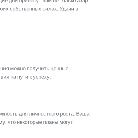
щие дни принесут вам не только азарт
воих собственных силах. Удачи в
ания можно получить ценные
ия на пути к успеху.
жность для личностного роста. Ваша
му, что некоторые планы могут