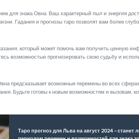
м для знака Овна. Ваш характерный пыл и энергия дости
зни. Гадания и прогнозы таро позволят вам более глубо
казания, который может помочь вам получить ценную ин
есь возможностью прогнозировать свою судьбу и испол
 Овна предсказывает возможные перемены во всех сфера
ания. Будьте готовы к новым возможностям и вызовам, к
Таро прогноз для Льва на август 2024 - станет 
периодом перемен и возможностей для знака з