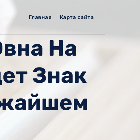
Главная
Карта сайта
Овна На
ет Знак
ижайшем