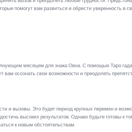
 принять вызов и преодолеть любые трудности. Предстоя
которые помогут вам развиться и обрести уверенность в с
олнующим месяцем для знака Овна. С помощью Таро гад
ут вам осознать свои возможности и преодолеть препятств
ти и вызовы. Это будет период крупных перемен и возмо
достичь высоких результатов. Однако будьте готовы к то
ваться к новым обстоятельствам.