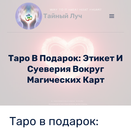
Перейти
к
Тайный Луч
содержимому
Таро В Подарок: Этикет И
Суеверия Вокруг
Магических Карт
Таро в подарок: